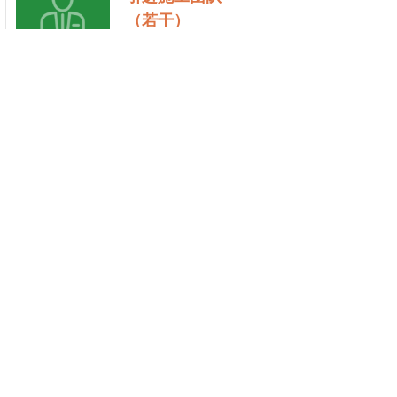
（若干）
基本要求：
1、管理人员具备矿山开采施工、拆除爆破施工或
土石方爆破施工经验
2、具有成熟的施工队伍（爆破工程技术人员、爆
破作业“三员”齐全）
3、有能力承包公司不同类型中标业务
按钮文本
4、有爆破施工作业必须的机械设备
合作模式：
1、承包公司中标的各类施工项目
2、承接各类施工项目与公司进行合作
3、向公司提供业务信息或为公司承揽业务，享受
信息提成
薪酬及福利待遇：
管理人员享受公司项目经理同等待遇